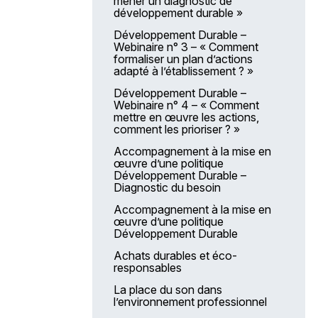
mener un diagnostic de
AGGIR
développement durable »
Qualité de la prestation hôtelière
Développement Durable –
en EHPAD – Le service des
Webinaire n° 3 – « Comment
repas
formaliser un plan d’actions
adapté à l’établissement ? »
Construire un projet d’animation
et des activités/ateliers
Développement Durable –
spécifiques en établissement
Webinaire n° 4 – « Comment
mettre en œuvre les actions,
Élaborer et construire un projet
comment les prioriser ? »
socio-culturel, artistique, sportif,
collaboratif, dans ou hors les
Accompagnement à la mise en
murs d’un établissement pour les
œuvre d’une politique
patients
Développement Durable –
Diagnostic du besoin
Soins et hygiène des pieds des
personnes âgées
Accompagnement à la mise en
œuvre d’une politique
Image de soi : soins esthétiques
Développement Durable
médiateurs de la relation d’aide
Achats durables et éco-
Comprendre et prendre en
responsables
charge les personnes atteintes
de troubles démentiels en
La place du son dans
EHPAD
l’environnement professionnel