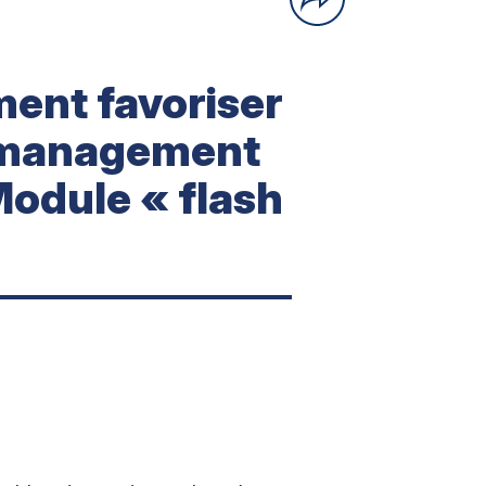
ent favoriser
 management
Module « flash