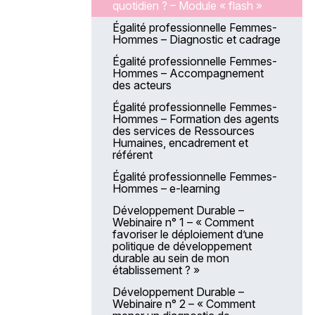
quotidien ? – Module « flash »
non soignant
Égalité professionnelle Femmes-
Parcours modulaire sur les
Hommes – Diagnostic et cadrage
fondamentaux de la prise en
soin de la personne âgée –
Égalité professionnelle Femmes-
Module 1 - Comprendre et mieux
Hommes – Accompagnement
ressentir les effets du
des acteurs
vieillissement
Égalité professionnelle Femmes-
Parcours modulaire sur les
Hommes – Formation des agents
fondamentaux de la prise en
des services de Ressources
soin de la personne âgée –
Humaines, encadrement et
Module 2 - Les fondamentaux
référent
de la gériatrie
Égalité professionnelle Femmes-
Parcours modulaire sur les
Hommes – e-learning
fondamentaux de la prise en
soin de la personne âgée –
Développement Durable –
Module 3 - Missions et rôles des
Webinaire n° 1 – « Comment
ASH dans l’aide à la personne
favoriser le déploiement d’une
âgée
politique de développement
durable au sein de mon
Parcours modulaire sur les
établissement ? »
fondamentaux de la prise en
soin de la personne âgée –
Développement Durable –
Module 4 - Connaissance et
Webinaire n° 2 – « Comment
bonne utilisation de la grille