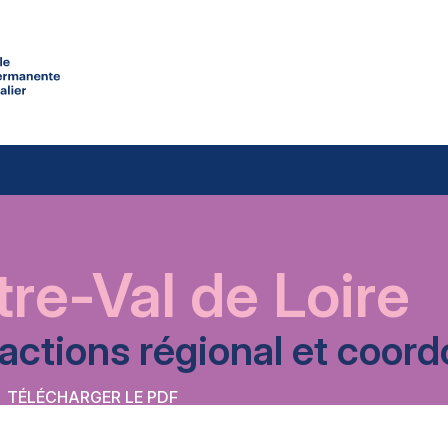
re-Val de Loire
’actions régional et coo
TÉLÉCHARGER LE PDF