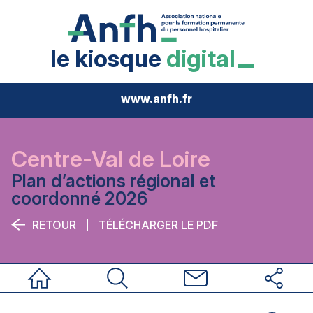
le kiosque
digital
www.anfh.fr
Centre-Val de Loire
Plan d’actions régional et
coordonné 2026
RETOUR
TÉLÉCHARGER LE PDF
Accueil
Rechercher
Nous contacter
Réseaux sociau