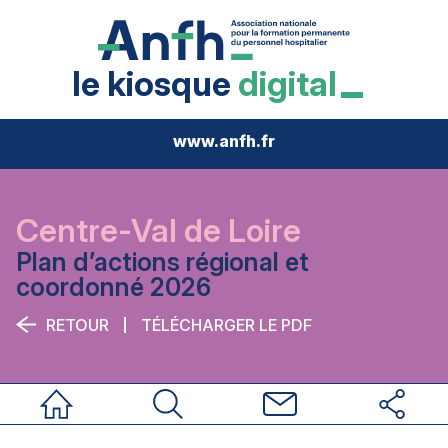
le kiosque
digital
www.anfh.fr
Centre-Val de Loire
Plan d’actions régional et
coordonné 2026
RETOUR
TÉLÉCHARGER LE PDF
Accueil
Rechercher
Nous contacter
Réseaux sociau