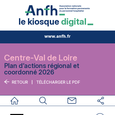
le kiosque
digital
www.anfh.fr
Centre-Val de Loire
Plan d’actions régional et
coordonné 2026
RETOUR
TÉLÉCHARGER LE PDF
Accueil
Rechercher
Nous contacter
Réseaux sociau