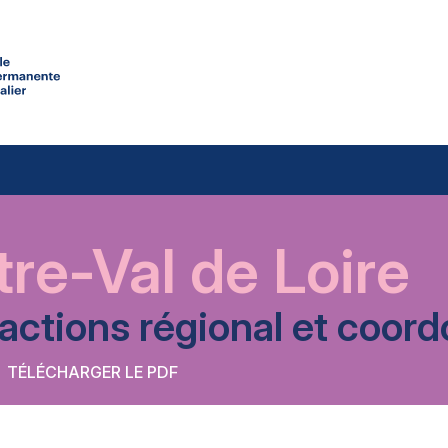
re-Val de Loire
’actions régional et coo
TÉLÉCHARGER LE PDF