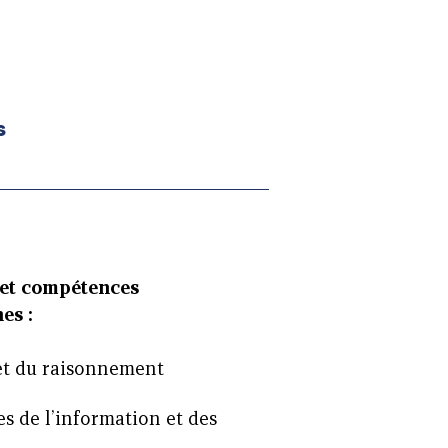
s
 et compétences
es :
l et du raisonnement
es de l’information et des