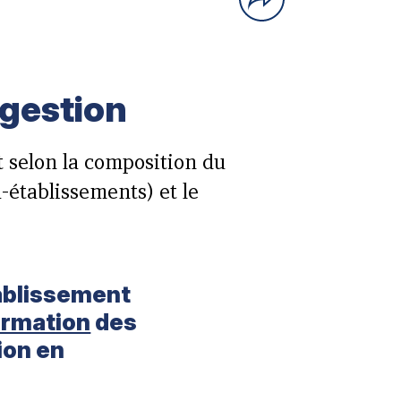
 gestion
t selon la composition du
-établissements) et le
ablissement
ormation
des
ion en