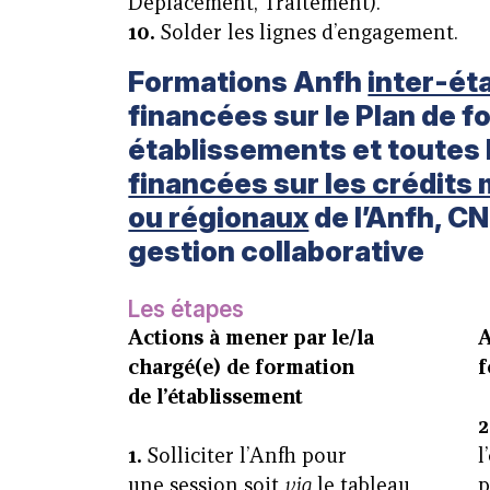
Déplacement, Traitement).
10.
Solder les lignes d’engagement.
Formations Anfh
inter-ét
financées sur le Plan de 
établissements et toutes 
financées sur les crédits
ou régionaux
de l’Anfh, CN
gestion collaborative
Les étapes
Actions à mener par le/la
A
chargé(e) de formation
f
de
l’établissement
2
1.
Solliciter l’Anfh pour
l
une session soit
via
le tableau
p