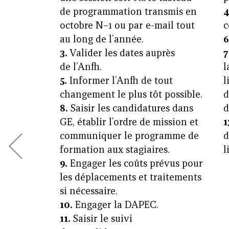
de programmation transmis en
4
octobre N–1 ou par e-mail tout
au long de l’année.
6
3.
Valider les dates auprès
7
de l’Anfh.
l
5.
Informer l’Anfh de tout
l
changement le plus tôt possible.
d
8.
Saisir les candidatures dans
d
GE, établir l’ordre de mission et
1
communiquer le programme de
d
formation aux stagiaires.
l
9.
Engager les coûts prévus pour
les déplacements et traitements
si nécessaire.
10.
Engager la DAPEC.
11.
Saisir le suivi