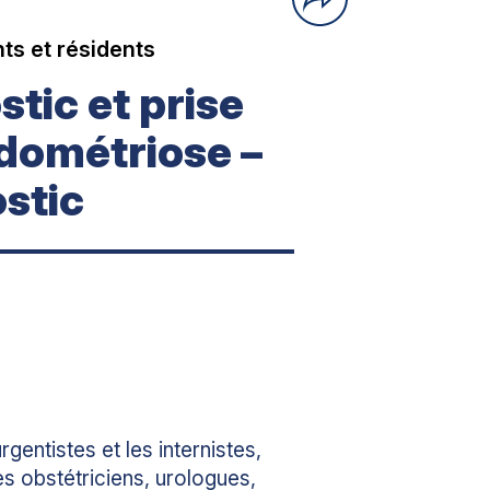
ts et résidents
tic et prise
ndométriose –
stic
entistes et les internistes,
 obstétriciens, urologues,