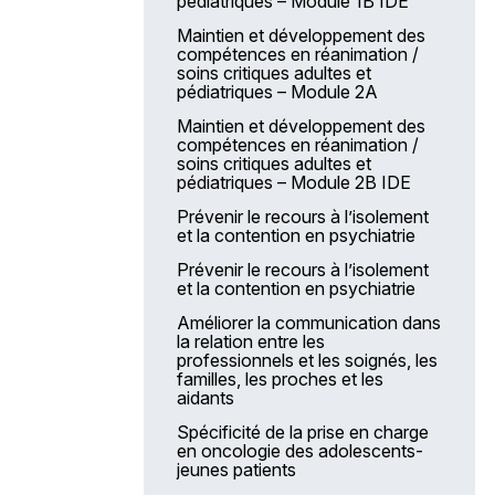
pédiatriques – Module 1B IDE
Les services destinés
aux établissements
Maintien et développement des
compétences en réanimation /
LA ForMuLE
soins critiques adultes et
pédiatriques – Module 2A
L’offre de services e-Multi +
Maintien et développement des
AFN 2025 – Actions de
compétences en réanimation /
formation nationale
soins critiques adultes et
Accompagnement des projets
pédiatriques – Module 2B IDE
professionnels individuels
Prévenir le recours à l’isolement
Accompagnement des projets
et la contention en psychiatrie
personnels de formation
Prévenir le recours à l’isolement
L’apprentissage au sein de
et la contention en psychiatrie
la FPH
Améliorer la communication dans
Nos moyens de communication
la relation entre les
professionnels et les soignés, les
familles, les proches et les
aidants
Spécificité de la prise en charge
en oncologie des adolescents-
jeunes patients