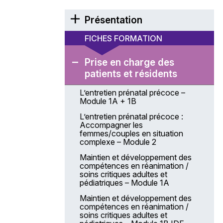
Présentation
Éditorial
FICHES FORMATION
Présentation générale de l’Anfh
Prise en charge des
La coordination des actions
patients et résidents
de formation
L’entretien prénatal précoce –
Modalités de gestion du Plan
Module 1A + 1B
d’actions régional et coordonné –
PARC
L’entretien prénatal précoce :
Accompagner les
Les modalités de gestion
femmes/couples en situation
Une équipe à votre service
complexe – Module 2
Comment venir à la délégation
Maintien et développement des
Anfh Centre-Val de Loire ?
compétences en réanimation /
soins critiques adultes et
Projet stratégique 2025 – 2028
pédiatriques – Module 1A
Financements Anfh
Maintien et développement des
compétences en réanimation /
Les chiffres-clés
soins critiques adultes et