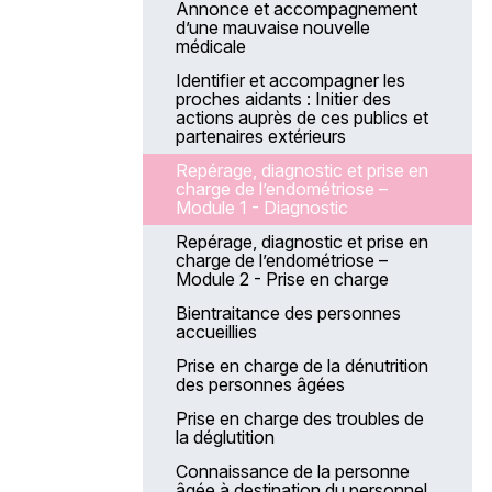
Annonce et accompagnement
d’une mauvaise nouvelle
médicale
Identifier et accompagner les
proches aidants : Initier des
actions auprès de ces publics et
partenaires extérieurs
Repérage, diagnostic et prise en
charge de l’endométriose –
Module 1 - Diagnostic
Repérage, diagnostic et prise en
charge de l’endométriose –
Module 2 - Prise en charge
Bientraitance des personnes
accueillies
Prise en charge de la dénutrition
des personnes âgées
Prise en charge des troubles de
la déglutition
Connaissance de la personne
âgée à destination du personnel