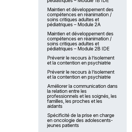
pédiatriques – Module 1B IDE
Les services destinés
aux établissements
Maintien et développement des
compétences en réanimation /
LA ForMuLE
soins critiques adultes et
pédiatriques – Module 2A
L’offre de services e-Multi +
Maintien et développement des
AFN 2025 – Actions de
compétences en réanimation /
formation nationale
soins critiques adultes et
Accompagnement des projets
pédiatriques – Module 2B IDE
professionnels individuels
Prévenir le recours à l’isolement
Accompagnement des projets
et la contention en psychiatrie
personnels de formation
Prévenir le recours à l’isolement
L’apprentissage au sein de
et la contention en psychiatrie
la FPH
Améliorer la communication dans
Nos moyens de communication
la relation entre les
professionnels et les soignés, les
familles, les proches et les
aidants
Spécificité de la prise en charge
en oncologie des adolescents-
jeunes patients