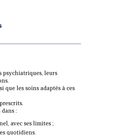
s
s psychiatriques, leurs
ons.
nsi que les soins adaptés à ces
prescrits.
 dans :
el, avec ses limites ;
tes quotidiens.