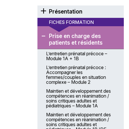
Présentation
Éditorial
FICHES FORMATION
Présentation générale de l’Anfh
Prise en charge des
La coordination des actions
patients et résidents
de formation
L’entretien prénatal précoce –
Modalités de gestion du Plan
Module 1A + 1B
d’actions régional et coordonné –
PARC
L’entretien prénatal précoce :
Accompagner les
Les modalités de gestion
femmes/couples en situation
Une équipe à votre service
complexe – Module 2
Comment venir à la délégation
Maintien et développement des
Anfh Centre-Val de Loire ?
compétences en réanimation /
soins critiques adultes et
Projet stratégique 2025 – 2028
pédiatriques – Module 1A
Financements Anfh
Maintien et développement des
compétences en réanimation /
Les chiffres-clés
soins critiques adultes et