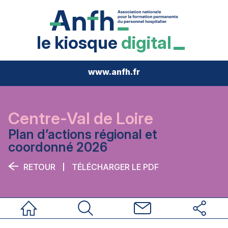
le kiosque
digital
www.anfh.fr
Centre-Val de Loire
Plan d’actions régional et
coordonné 2026
RETOUR
TÉLÉCHARGER LE PDF
Accueil
Rechercher
Nous contacter
Réseaux sociau