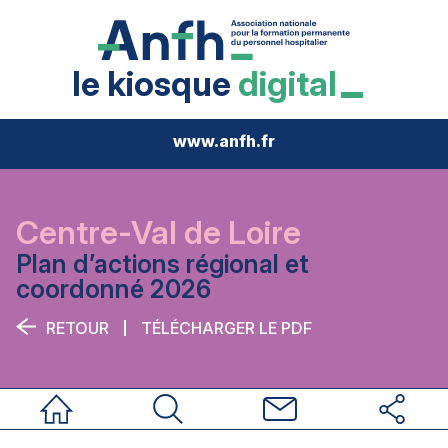
le kiosque
digital
www.anfh.fr
Centre-Val de Loire
Plan d’actions régional et
coordonné 2026
RETOUR
TÉLÉCHARGER LE PDF
Accueil
Rechercher
Nous contacter
Réseaux sociau