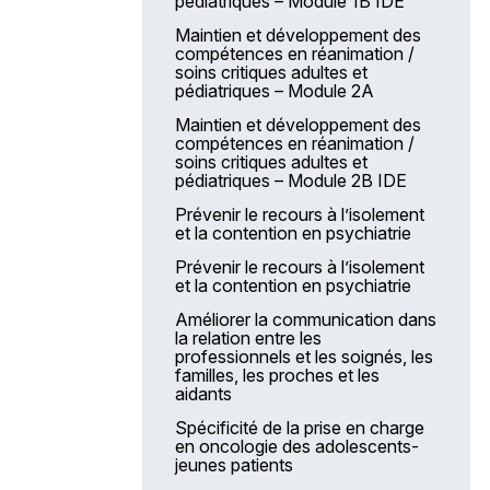
pédiatriques – Module 1B IDE
Les services destinés
aux établissements
Maintien et développement des
compétences en réanimation /
LA ForMuLE
soins critiques adultes et
pédiatriques – Module 2A
L’offre de services e-Multi +
Maintien et développement des
AFN 2025 – Actions de
compétences en réanimation /
formation nationale
soins critiques adultes et
Accompagnement des projets
pédiatriques – Module 2B IDE
professionnels individuels
Prévenir le recours à l’isolement
Accompagnement des projets
et la contention en psychiatrie
personnels de formation
Prévenir le recours à l’isolement
L’apprentissage au sein de
et la contention en psychiatrie
la FPH
Améliorer la communication dans
Nos moyens de communication
la relation entre les
professionnels et les soignés, les
familles, les proches et les
aidants
Spécificité de la prise en charge
en oncologie des adolescents-
jeunes patients