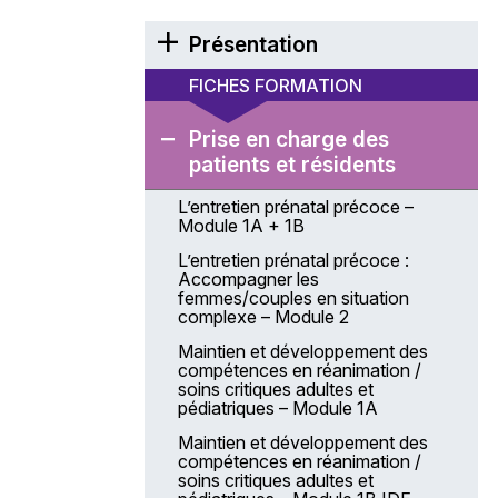
Présentation
Éditorial
FICHES FORMATION
Présentation générale de l’Anfh
Prise en charge des
La coordination des actions
patients et résidents
de formation
L’entretien prénatal précoce –
Modalités de gestion du Plan
Module 1A + 1B
d’actions régional et coordonné –
PARC
L’entretien prénatal précoce :
Accompagner les
Les modalités de gestion
femmes/couples en situation
Une équipe à votre service
complexe – Module 2
Comment venir à la délégation
Maintien et développement des
Anfh Centre-Val de Loire ?
compétences en réanimation /
soins critiques adultes et
Projet stratégique 2025 – 2028
pédiatriques – Module 1A
Financements Anfh
Maintien et développement des
compétences en réanimation /
Les chiffres-clés
soins critiques adultes et