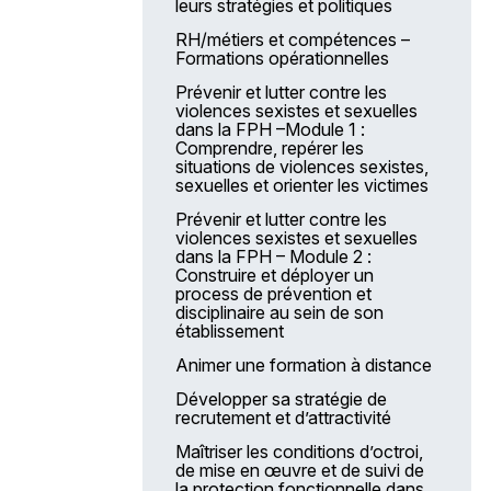
pédiatriques – Module 1B IDE
leurs stratégies et politiques
Les services destinés
Les situations de violence et le
aux établissements
personnel administratif – Module
Maintien et développement des
RH/métiers et compétences –
1
compétences en réanimation /
Formations opérationnelles
LA ForMuLE
soins critiques adultes et
Les situations de violence et le
pédiatriques – Module 2A
Prévenir et lutter contre les
L’offre de services e-Multi +
personnel administratif – Module
violences sexistes et sexuelles
1
Maintien et développement des
AFN 2025 – Actions de
dans la FPH –Module 1 :
compétences en réanimation /
formation nationale
Comprendre, repérer les
Les situations de violence dans
soins critiques adultes et
situations de violences sexistes,
les services – Module 2
Accompagnement des projets
pédiatriques – Module 2B IDE
sexuelles et orienter les victimes
professionnels individuels
Les situations de violence dans
Prévenir le recours à l’isolement
Prévenir et lutter contre les
les services – Module 2
Accompagnement des projets
et la contention en psychiatrie
violences sexistes et sexuelles
personnels de formation
dans la FPH – Module 2 :
Conduite en toute sécurité et
Prévenir le recours à l’isolement
Construire et déployer un
éco-responsable –(AFN2025)
L’apprentissage au sein de
et la contention en psychiatrie
process de prévention et
la FPH
disciplinaire au sein de son
Qualité de la prestation hôtelière
Améliorer la communication dans
établissement
en EHPAD –Hygiène et entretien
Nos moyens de communication
la relation entre les
des locaux
professionnels et les soignés, les
Animer une formation à distance
familles, les proches et les
Prévention des erreurs
aidants
Développer sa stratégie de
médicamenteuses
recrutement et d’attractivité
Spécificité de la prise en charge
Travailler la nuit en Ehpad
en oncologie des adolescents-
Maîtriser les conditions d’octroi,
jeunes patients
de mise en œuvre et de suivi de
la protection fonctionnelle dans