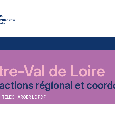
re-Val de Loire
’actions régional et coo
TÉLÉCHARGER LE PDF