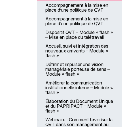
Annonce et accompagnement
L’entretien professionnel pour les
la FPH
Accompagnement à la mise en
d’une mauvaise nouvelle
évaluateurs Module 4 – La
place d’une politique de QVT
médicale
préparation d’un entretien délicat
Organisation du temps de travail
et méthodologie de construction
Accompagnement à la mise en
Identifier et accompagner les
Entretien professionnel pour les
de cycles de travail
place d’une politique de QVT
proches aidants : Initier des
évaluateurs –Formation e-
actions auprès de ces publics et
learning « Réglementation,
Travailler avec l’intelligence
Dispositif QVT – Module « flash »
partenaires extérieurs
enjeux et mise en œuvre de
artificielle (IA)
– Mise en place du télétravail
l’entretien professionnel »
Repérage, diagnostic et prise en
Accompagnement VAE
Accueil, suivi et intégration des
charge de l’endométriose –
L’entretien professionnel pour les
collective
nouveaux arrivants – Module «
Module 1 - Diagnostic
évalués – Se préparer et préparer
flash »
son entretien professionnel
Repérage, diagnostic et prise en
Définir et impulser une vision
charge de l’endométriose –
Entretien professionnel pour les
managériale porteuse de sens –
Module 2 - Prise en charge
évalués – Sensibilisation à la
Module « flash »
préparation de l’entretien
Bientraitance des personnes
professionnel (Mobile-learning)
Améliorer la communication
accueillies
institutionnelle interne – Module «
flash »
Prise en charge de la dénutrition
des personnes âgées
Élaboration du Document Unique
et du PAPRIPACT – Module «
Prise en charge des troubles de
flash »
la déglutition
Webinaire : Comment favoriser la
Connaissance de la personne
QVT dans son management au
âgée à destination du personnel