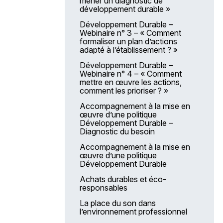
mener un diagnostic de
AGGIR
développement durable »
Qualité de la prestation hôtelière
Développement Durable –
en EHPAD – Le service des
Webinaire n° 3 – « Comment
repas
formaliser un plan d’actions
adapté à l’établissement ? »
Construire un projet d’animation
et des activités/ateliers
Développement Durable –
spécifiques en établissement
Webinaire n° 4 – « Comment
mettre en œuvre les actions,
Élaborer et construire un projet
comment les prioriser ? »
socio-culturel, artistique, sportif,
collaboratif, dans ou hors les
Accompagnement à la mise en
murs d’un établissement pour les
œuvre d’une politique
patients
Développement Durable –
Diagnostic du besoin
Soins et hygiène des pieds des
personnes âgées
Accompagnement à la mise en
œuvre d’une politique
Image de soi : soins esthétiques
Développement Durable
médiateurs de la relation d’aide
Achats durables et éco-
Comprendre et prendre en
responsables
charge les personnes atteintes
de troubles démentiels en
La place du son dans
EHPAD
l’environnement professionnel