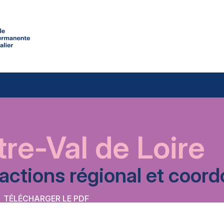
re-Val de Loire
’actions régional et coo
TÉLÉCHARGER LE PDF