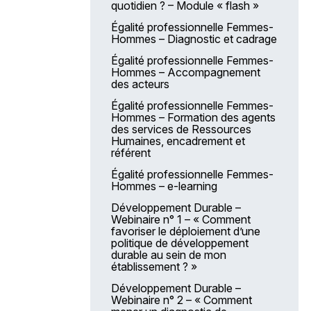
quotidien ? – Module « flash »
non soignant
Égalité professionnelle Femmes-
Parcours modulaire sur les
Hommes – Diagnostic et cadrage
fondamentaux de la prise en
soin de la personne âgée –
Égalité professionnelle Femmes-
Module 1 - Comprendre et mieux
Hommes – Accompagnement
ressentir les effets du
des acteurs
vieillissement
Égalité professionnelle Femmes-
Parcours modulaire sur les
Hommes – Formation des agents
fondamentaux de la prise en
des services de Ressources
soin de la personne âgée –
Humaines, encadrement et
Module 2 - Les fondamentaux
référent
de la gériatrie
Égalité professionnelle Femmes-
Parcours modulaire sur les
Hommes – e-learning
fondamentaux de la prise en
soin de la personne âgée –
Développement Durable –
Module 3 - Missions et rôles des
Webinaire n° 1 – « Comment
ASH dans l’aide à la personne
favoriser le déploiement d’une
âgée
politique de développement
durable au sein de mon
Parcours modulaire sur les
établissement ? »
fondamentaux de la prise en
soin de la personne âgée –
Développement Durable –
Module 4 - Connaissance et
Webinaire n° 2 – « Comment
bonne utilisation de la grille