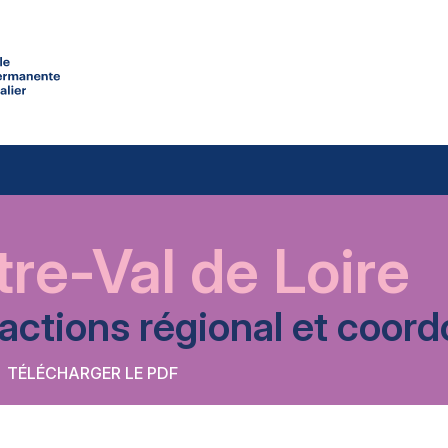
re-Val de Loire
’actions régional et coo
TÉLÉCHARGER LE PDF