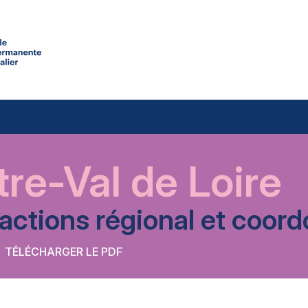
re-Val de Loire
’actions régional et coo
TÉLÉCHARGER LE PDF