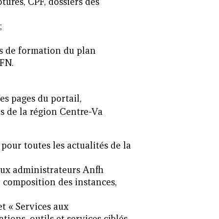
tures, CPF, dossiers des
;
ns de formation du plan
AFN.
les pages du portail,
s de la région Centre-Va
 pour toutes les actualités de la
aux administrateurs Anfh
a composition des instances,
et « Services aux
ions, outils et services ciblés