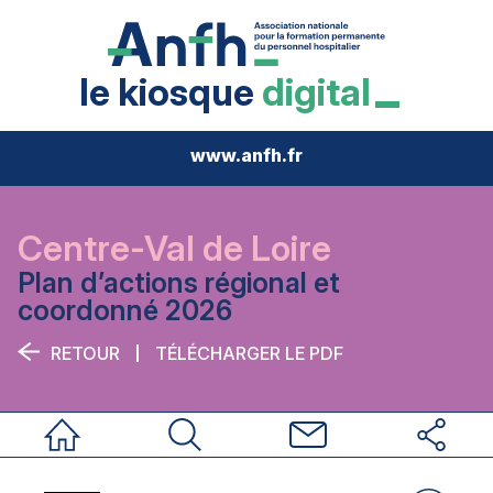
le kiosque
digital
www.anfh.fr
Centre-Val de Loire
Plan d’actions régional et
coordonné 2026
RETOUR
TÉLÉCHARGER LE PDF
Accueil
Rechercher
Nous contacter
Réseaux sociau