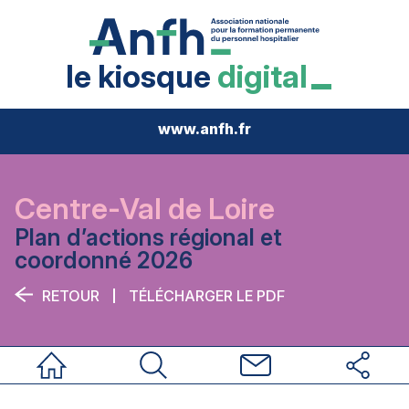
le kiosque
digital
www.anfh.fr
Centre-Val de Loire
Plan d’actions régional et
coordonné 2026
RETOUR
TÉLÉCHARGER LE PDF
Accueil
Rechercher
Nous contacter
Réseaux sociau