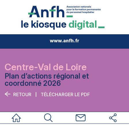
le kiosque
digital
www.anfh.fr
Centre-Val de Loire
Plan d’actions régional et
coordonné 2026
RETOUR
TÉLÉCHARGER LE PDF
Accueil
Rechercher
Nous contacter
Réseaux sociau