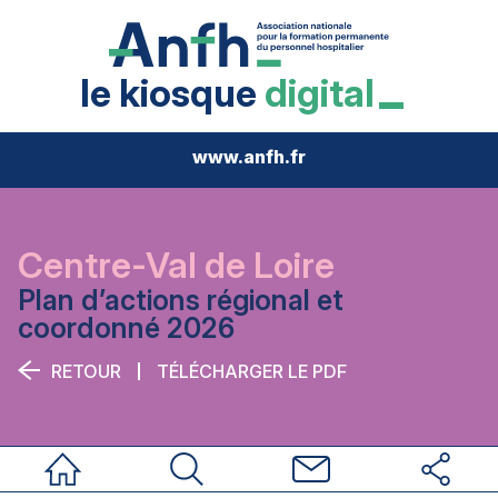
le kiosque
digital
www.anfh.fr
Centre-Val de Loire
Plan d’actions régional et
coordonné 2026
RETOUR
TÉLÉCHARGER LE PDF
Accueil
Rechercher
Nous contacter
Réseaux sociau