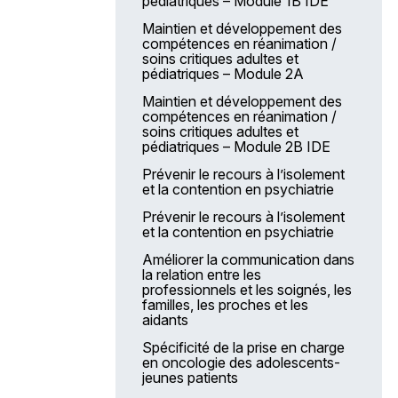
pédiatriques – Module 1B IDE
Les services destinés
aux établissements
Maintien et développement des
compétences en réanimation /
LA ForMuLE
soins critiques adultes et
pédiatriques – Module 2A
L’offre de services e-Multi +
Maintien et développement des
AFN 2025 – Actions de
compétences en réanimation /
formation nationale
soins critiques adultes et
Accompagnement des projets
pédiatriques – Module 2B IDE
professionnels individuels
Prévenir le recours à l’isolement
Accompagnement des projets
et la contention en psychiatrie
personnels de formation
Prévenir le recours à l’isolement
L’apprentissage au sein de
et la contention en psychiatrie
la FPH
Améliorer la communication dans
Nos moyens de communication
la relation entre les
professionnels et les soignés, les
familles, les proches et les
aidants
Spécificité de la prise en charge
en oncologie des adolescents-
jeunes patients