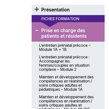
Présentation
Éditorial
FICHES FORMATION
Présentation générale de l’Anfh
Prise en charge des
La coordination des actions
patients et résidents
de formation
L’entretien prénatal précoce –
Modalités de gestion du Plan
Module 1A + 1B
d’actions régional et coordonné –
PARC
L’entretien prénatal précoce :
Accompagner les
Les modalités de gestion
femmes/couples en situation
Une équipe à votre service
complexe – Module 2
Comment venir à la délégation
Maintien et développement des
Anfh Centre-Val de Loire ?
compétences en réanimation /
soins critiques adultes et
Projet stratégique 2025 – 2028
pédiatriques – Module 1A
Financements Anfh
Maintien et développement des
compétences en réanimation /
Les chiffres-clés
soins critiques adultes et