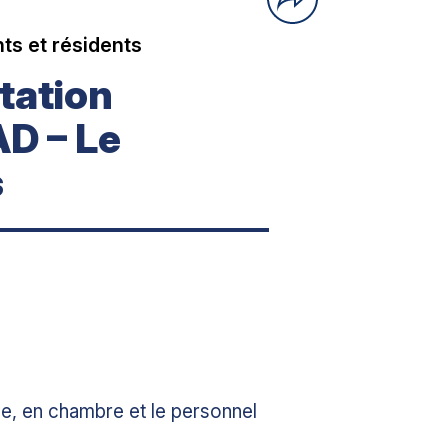
ts et résidents
station
AD – Le
s
le, en chambre et le personnel