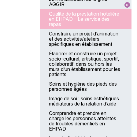
AGGIR
Qualité de la prestation hôtelière
en EHPAD – Le service des
repas
Construire un projet d’animation
et des activités/ateliers
spécifiques en établissement
Élaborer et construire un projet
socio-culturel, artistique, sportif,
collaboratif, dans ou hors les
murs d’un établissement pour les
patients
Soins et hygiène des pieds des
personnes âgées
Image de soi : soins esthétiques
médiateurs de la relation d’aide
Comprendre et prendre en
charge les personnes atteintes
de troubles démentiels en
EHPAD