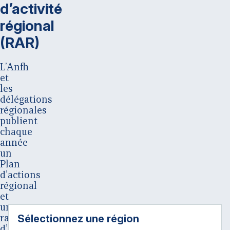
d’activité
régional
(RAR)
L’Anfh
et
les
délégations
régionales
publient
chaque
année
un
Plan
d’actions
régional
et
un
Sélectionnez une région :
rapport
d’activité