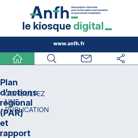
le kiosque
digital
www.anfh.fr
Accueil
Rechercher
Nous contacter
Réseaux sociau
Plan
d’actions
CONSULTEZ
régional
UNE
PUBLICATION
(PAR)
et
rapport