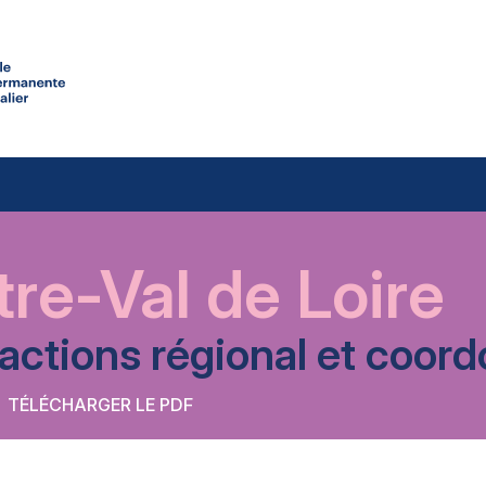
re-Val de Loire
’actions régional et coo
TÉLÉCHARGER LE PDF