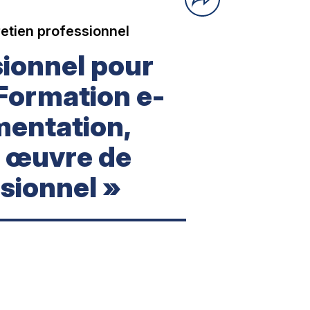
etien professionnel
sionnel pour
–Formation e-
mentation,
n œuvre de
ssionnel »