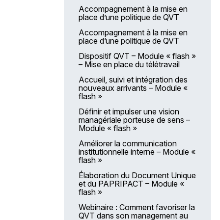
Annonce et accompagnement
L’entretien professionnel pour les
la FPH
Accompagnement à la mise en
d’une mauvaise nouvelle
évaluateurs Module 4 – La
place d’une politique de QVT
médicale
préparation d’un entretien délicat
Organisation du temps de travail
et méthodologie de construction
Accompagnement à la mise en
Identifier et accompagner les
Entretien professionnel pour les
de cycles de travail
place d’une politique de QVT
proches aidants : Initier des
évaluateurs –Formation e-
actions auprès de ces publics et
learning « Réglementation,
Travailler avec l’intelligence
Dispositif QVT – Module « flash »
partenaires extérieurs
enjeux et mise en œuvre de
artificielle (IA)
– Mise en place du télétravail
l’entretien professionnel »
Repérage, diagnostic et prise en
Accompagnement VAE
Accueil, suivi et intégration des
charge de l’endométriose –
L’entretien professionnel pour les
collective
nouveaux arrivants – Module «
Module 1 - Diagnostic
évalués – Se préparer et préparer
flash »
son entretien professionnel
Repérage, diagnostic et prise en
Définir et impulser une vision
charge de l’endométriose –
Entretien professionnel pour les
managériale porteuse de sens –
Module 2 - Prise en charge
évalués – Sensibilisation à la
Module « flash »
préparation de l’entretien
Bientraitance des personnes
professionnel (Mobile-learning)
Améliorer la communication
accueillies
institutionnelle interne – Module «
flash »
Prise en charge de la dénutrition
des personnes âgées
Élaboration du Document Unique
et du PAPRIPACT – Module «
Prise en charge des troubles de
flash »
la déglutition
Webinaire : Comment favoriser la
Connaissance de la personne
QVT dans son management au
âgée à destination du personnel