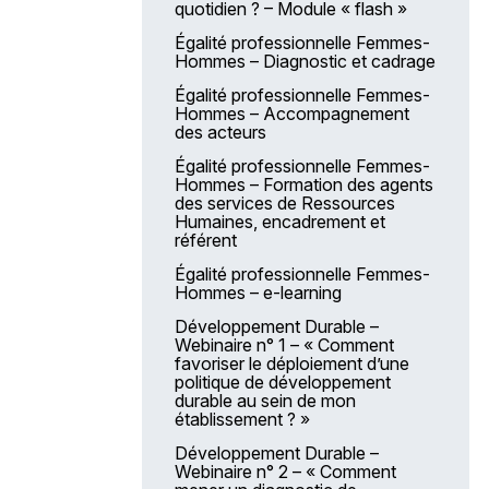
quotidien ? – Module « flash »
non soignant
Égalité professionnelle Femmes-
Parcours modulaire sur les
Hommes – Diagnostic et cadrage
fondamentaux de la prise en
soin de la personne âgée –
Égalité professionnelle Femmes-
Module 1 - Comprendre et mieux
Hommes – Accompagnement
ressentir les effets du
des acteurs
vieillissement
Égalité professionnelle Femmes-
Parcours modulaire sur les
Hommes – Formation des agents
fondamentaux de la prise en
des services de Ressources
soin de la personne âgée –
Humaines, encadrement et
Module 2 - Les fondamentaux
référent
de la gériatrie
Égalité professionnelle Femmes-
Parcours modulaire sur les
Hommes – e-learning
fondamentaux de la prise en
soin de la personne âgée –
Développement Durable –
Module 3 - Missions et rôles des
Webinaire n° 1 – « Comment
ASH dans l’aide à la personne
favoriser le déploiement d’une
âgée
politique de développement
durable au sein de mon
Parcours modulaire sur les
établissement ? »
fondamentaux de la prise en
soin de la personne âgée –
Développement Durable –
Module 4 - Connaissance et
Webinaire n° 2 – « Comment
bonne utilisation de la grille