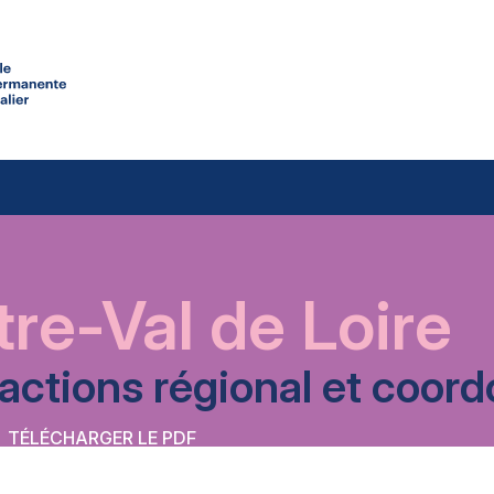
re-Val de Loire
’actions régional et coo
TÉLÉCHARGER LE PDF