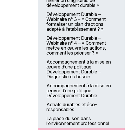
mener un diagnostic de
AGGIR
développement durable »
Qualité de la prestation hôtelière
Développement Durable –
en EHPAD – Le service des
Webinaire n° 3 – « Comment
repas
formaliser un plan d’actions
adapté à l’établissement ? »
Construire un projet d’animation
et des activités/ateliers
Développement Durable –
spécifiques en établissement
Webinaire n° 4 – « Comment
mettre en œuvre les actions,
Élaborer et construire un projet
comment les prioriser ? »
socio-culturel, artistique, sportif,
collaboratif, dans ou hors les
Accompagnement à la mise en
murs d’un établissement pour les
œuvre d’une politique
patients
Développement Durable –
Diagnostic du besoin
Soins et hygiène des pieds des
personnes âgées
Accompagnement à la mise en
œuvre d’une politique
Image de soi : soins esthétiques
Développement Durable
médiateurs de la relation d’aide
Achats durables et éco-
Comprendre et prendre en
responsables
charge les personnes atteintes
de troubles démentiels en
La place du son dans
EHPAD
l’environnement professionnel