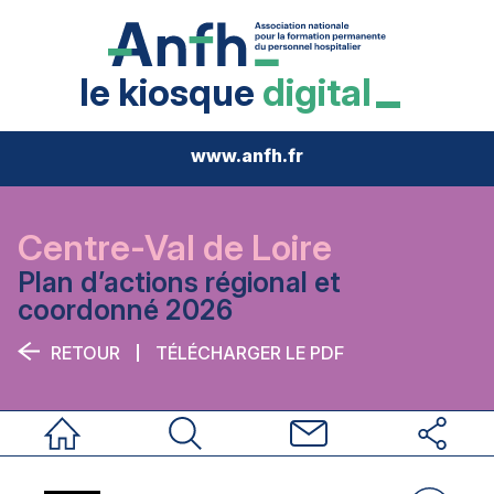
le kiosque
digital
www.anfh.fr
Centre-Val de Loire
Plan d’actions régional et
coordonné 2026
RETOUR
TÉLÉCHARGER LE PDF
Accueil
Rechercher
Nous contacter
Réseaux sociau