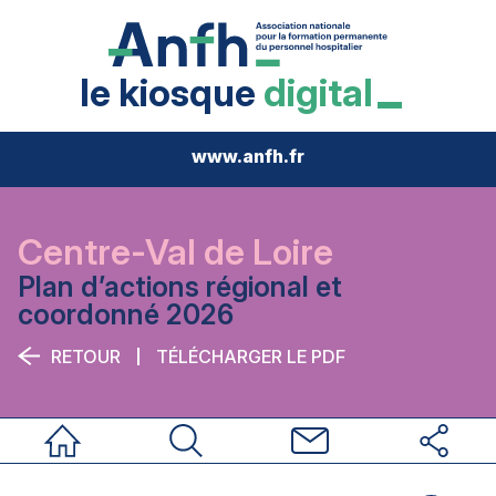
le kiosque
digital
www.anfh.fr
Centre-Val de Loire
Plan d’actions régional et
coordonné 2026
RETOUR
TÉLÉCHARGER LE PDF
Accueil
Rechercher
Nous contacter
Réseaux sociau