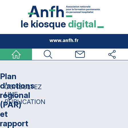
le kiosque
digital
www.anfh.fr
Accueil
Rechercher
Nous contacter
Réseaux sociau
Plan
d’actions
CONSULTEZ
régional
UNE
PUBLICATION
(PAR)
et
rapport