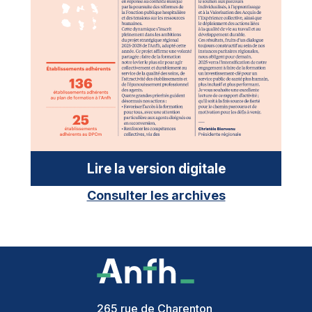
Lire la version digitale
Consulter les archives
265 rue de Charenton