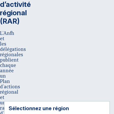
d’activité
régional
(RAR)
L’Anfh
et
les
délégations
régionales
publient
chaque
année
un
Plan
d’actions
régional
et
un
Sélectionnez une région :
rapport
d’activité