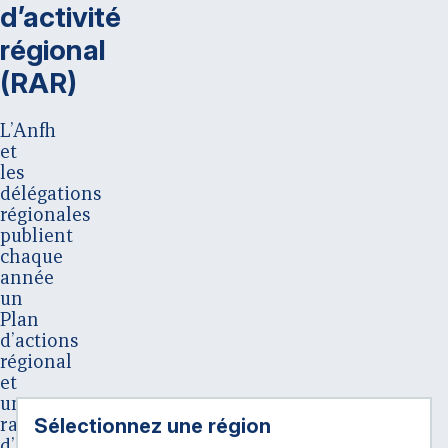
d’activité
régional
(RAR)
L’Anfh
et
les
délégations
régionales
publient
chaque
année
un
Plan
d’actions
régional
et
un
Sélectionnez une région :
rapport
d’activité