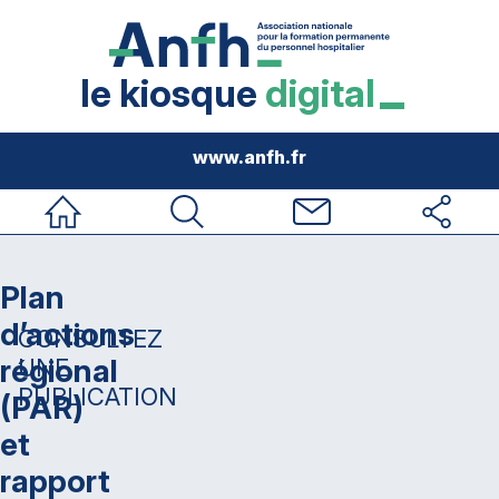
le kiosque
digital
www.anfh.fr
Accueil
Rechercher
Nous contacter
Réseaux sociau
Plan
d’actions
CONSULTEZ
régional
UNE
PUBLICATION
(PAR)
et
rapport