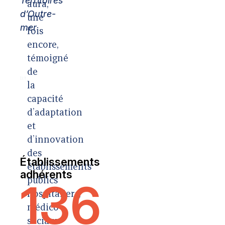
Territoires
aura,
d’Outre-
une
mer
fois
encore,
témoigné
de
la
capacité
d’adaptation
et
d’innovation
des
Établissements
établissements
adhérents
publics
136
hospitaliers,
médico-
sociaux